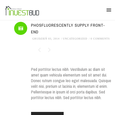
PHOSFLUORESCENTLY SUPPLY FRONT-
END
GRUDZIEŃ 03, 2014
UNCATEGORIZED
0 COMMENTS
Ped porttitor lectus nibh. Vestibulum ac diam sit
amet quam vehicula elementum sed sit amet dui.
Donec rutrum congue leo eget malesuada. Quisque
velit nisi, pretium ut lacinia in, elementum id enim.
Pellentesque in ipsum id orci porta dapibus. Sed
porttitor lectus nibh. Sed porttitor lectus nibh.