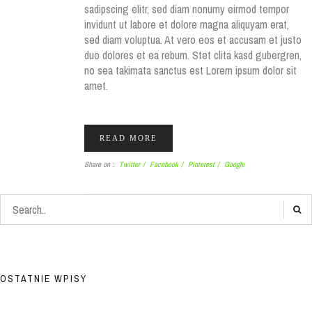
sadipscing elitr, sed diam nonumy eirmod tempor
invidunt ut labore et dolore magna aliquyam erat,
sed diam voluptua. At vero eos et accusam et justo
duo dolores et ea rebum. Stet clita kasd gubergren,
no sea takimata sanctus est Lorem ipsum dolor sit
amet.
READ MORE
Share on :
Twitter
/
Facebook
/
Pinterest
/
Google
OSTATNIE WPISY