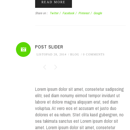
READ MORE
Share on :
Twitter
/
Facebook
/
Pinterest
/
Google
POST SLIDER
LISTOPAD 28, 2014
BLOG
0 COMMENTS
Lorem ipsum dolor sit amet, consetetur sadipscing
elitr, sed diam nonumy eirmod tempor invidunt ut
labore et dolore magna aliquyam erat, sed diam
voluptua. At vero eos et accusam et justo duo
dolores et ea rebum. Stet clita kasd gubergren, no
sea takimata sanctus est Lorem ipsum dolor sit
amet. Lorem ipsum dolor sit amet, consetetur